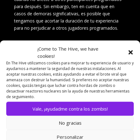
para después.
Sin embargo, ten en cuenta que en
casos de demoras significativas, es posible que
tengamos que acortar la duración de tu experiencia
para no perjudicar a otros jugadores programados.
Cambios y cancelaciones
¡Come to The Hive, we have
Los clientes pueden cambiar o anular su reserva en
cookies!
cualquier momento antes de la fecha y hora de la
En The Hive utilizamos cookies para mejorar tu experiencia de usuario y
ayudarnos a mantener la seguridad de nuestras instalaciones. Al
sesión reservada. Los cambios están sujetos a la
aceptar nuestras cookies, estás ayudando a evitar el brote viral que
disponibilidad de las sesiones y deben ser notificados
amenaza con destruir la humanidad. Si prefieres no aceptar nuestras
con al menos 48 horas de anticipación.
cookies, quizás tengas que luchar contra hordas de zombis o
desactivar reactores nucleares sin la ayuda de nuestras herramientas
En caso de anulación, se devolverá el importe pagado
de seguimiento.
a los clientes mediante un bono que podrán canjear en
Vale, ¡ayudadme contra los zombis!
The Hive
para realizar una nueva sesión. El bono
tendrá 3 meses de vigencia, contados desde el
No gracias
momento de su emisión.
No se realizarán reembolsos para anulaciones
Personalizar