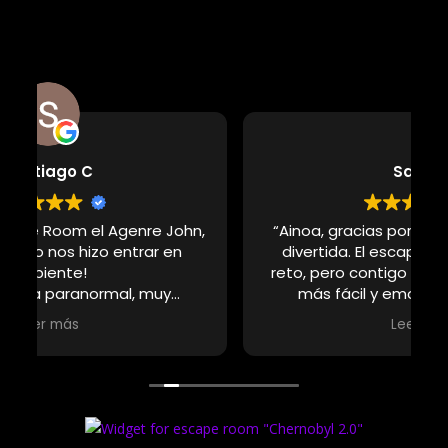
Sandra
,
“Ainoa, gracias por esta experiencia tan
divertida. El escape room fue todo un
reto, pero contigo en el equipo todo fue
más fácil y emocionante. Supiste
mantener la calma, pensar con claridad y
Leer más
hacer que nos riéramos incluso bajo
presión. ¡Repetiría mil veces más
contigo!”