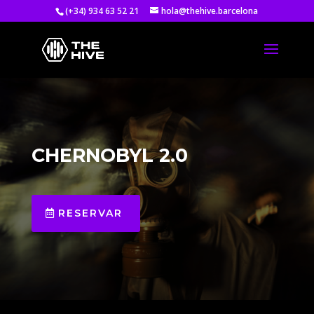
(+34) 934 63 52 21
hola@thehive.barcelona
CHERNOBYL 2.0
RESERVAR